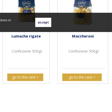
okies in
Lumache rigate
Maccheroni
Confezione 500gr
Confezione 500gr
go to the card
go to the card