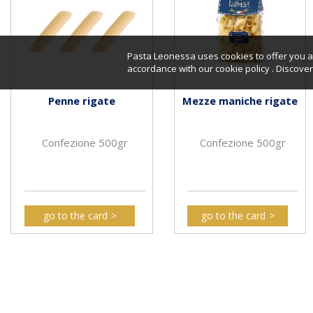
Pasta Leonessa uses cookies to offer you a 
accordance with our cookie policy . Discov
Penne rigate
Mezze maniche rigate
Confezione 500gr
Confezione 500gr
go to the card
go to the card