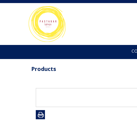
C
Products