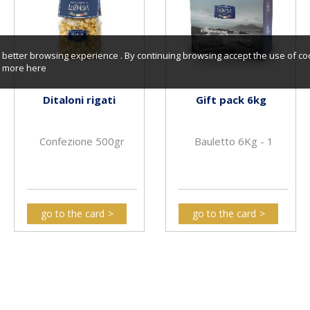
better browsing experience . By continuing browsing accept the use of co
er more
here
Ditaloni rigati
Gift pack 6kg
Confezione 500gr
Bauletto 6Kg - 1
go to the card
go to the card