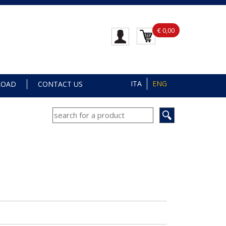
€ 0,00
ITA
ENG
LOAD
CONTACT US