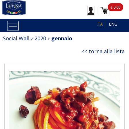
€ 0,00
ITA
ENG
Social Wall
2020
gennaio
torna alla lista