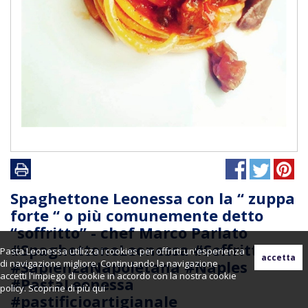
Spaghettone Leonessa con la “ zuppa
forte “ o più comunemente detto
“soffritto” - chef Marco Parlato
#SpaghettoneLeonessa #Soffritto
Pasta Leonessa utilizza i cookies per offrirti un'esperienza
#SapienzaNapoletana #Naples
di navigazione migliore. Continuando la navigazione
accetti l'impiego di cookie in accordo con la nostra cookie
#PastaLeonessa
policy. Scoprine di più
qui
#pastificioartigianale