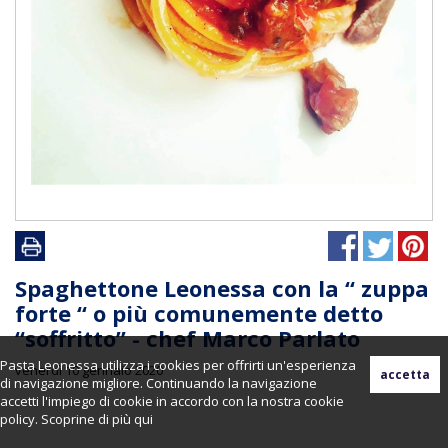
Spaghettone Leonessa con la “ zuppa
forte “ o più comunemente detto
“soffritto” - chef Marco Parlato
Pasta Leonessa utilizza i cookies per offrirti un'esperienza
venerdì 10 gennaio 2020
di navigazione migliore. Continuando la navigazione
accetti l'impiego di cookie in accordo con la nostra cookie
policy. Scoprine di più
qui