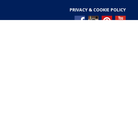
PRIVACY & COOKIE POLICY
l Registro nazionale degli aiuti di Stato di cui all’art. 52
ces/pages/TrasparenzaAiuto.jspx
Gold anniversary 4.0