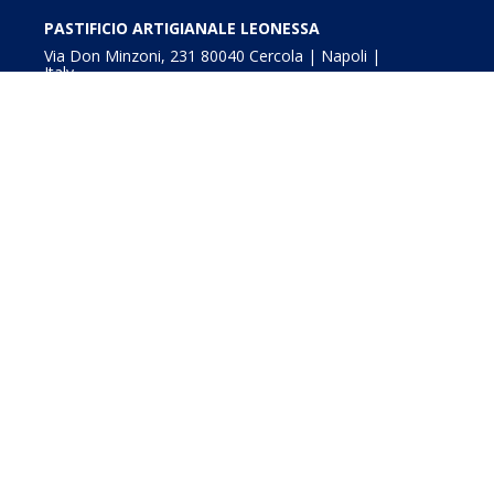
PASTIFICIO ARTIGIANALE LEONESSA
Via Don Minzoni, 231 80040 Cercola | Napoli |
Italy
T. +39 081 5551107 | F. +39 081 5552777
info@pastaleonessa.it
P.I.: 02876681210
Obblighi informativi per le erogazioni pubbliche: gli aiuti
della L. 234/2012” e consultabili a
Digitalizzazione e In