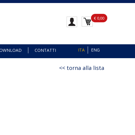
€ 0,00
ITA
ENG
OWNLOAD
CONTATTI
torna alla lista