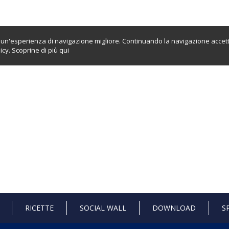
ti un'esperienza di navigazione migliore. Continuando la navigazione accett
icy. Scoprine di più
qui
RICETTE
SOCIAL WALL
DOWNLOAD
S