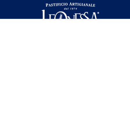
 di Stato e gli aiuti de minimis ricevuti dalla nostra impresa sono contenuti ne
l seguente link ,
https://www.rna.gov.it/RegistroNazionaleTrasparenza/fa
dustria 4.0
Progetto 