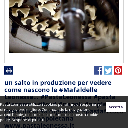
un salto in produzione per vedere
come nascono le #Mafaldelle
Leonessa... #PastaLeonessa #pasta
#leonessa #food #napoli #naples
Pasta Leonessa utilizza i cookies per offrirti un'esperienza
#pastificio #artigianale #pastafresca
di navigazione migliore. Continuando la navigazione
accetti l'impiego di cookie in accordo con la nostra cookie
#sapienzanapoletana
policy. Scoprine di più
qui
www.pastaleonessa.it