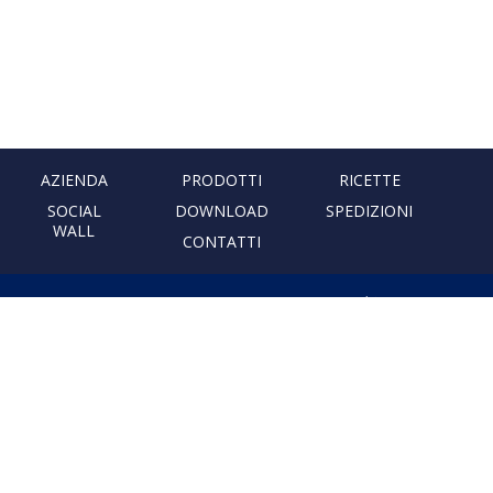
AZIENDA
PRODOTTI
RICETTE
SOCIAL
DOWNLOAD
SPEDIZIONI
WALL
CONTATTI
PASTIFICIO ARTIGIANALE
LEONESSA
Via Don Minzoni, 231 80040
Cercola | Napoli | Italy
T. +39 081 5551107 | F. +39 081
5552777
info@pastaleonessa.it
P.I.: 02876681210